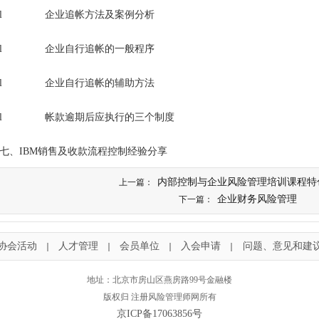
l 企业追帐方法及案例分析
l 企业自行追帐的一般程序
l 企业自行追帐的辅助方法
l 帐款逾期后应执行的三个制度
七、IBM销售及收款流程控制经验分享
内部控制与企业风险管理培训课程特
上一篇：
企业财务风险管理
下一篇：
协会活动
人才管理
会员单位
入会申请
问题、意见和建
｜
｜
｜
｜
地址：北京市房山区燕房路99号金融楼
版权归 注册风险管理师网所有
京ICP备17063856号