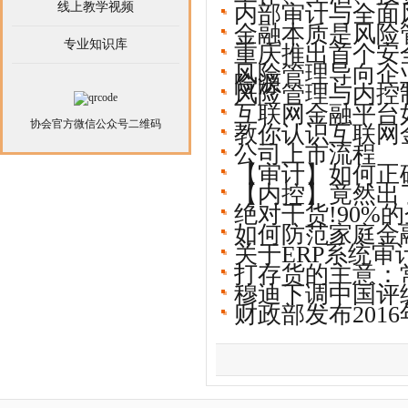
线上教学视频
内部审计与全面
金融本质是风险
专业知识库
重庆推出首个安
风险管理导向企
险源
风险管理与内控
互联网金融平台
协会官方微信公众号二维码
教你认识互联网
公司上市流程
【审计】如何正
【内控】竟然出
绝对干货!90%
如何防范家庭金
关于ERP系统审
打存货的主意：
穆迪下调中国评
财政部发布201