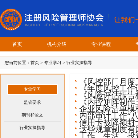
首页
机构介绍
专业课程
您当前位置：
首页
>
专业学习
>
行业实操指导
《风控部门月度工作
《年度风控工作
专业学习
《风险评估报告标
《内控矩阵制作三
监管要求
企业风险清单模板
内部审计工作“八
期刊和论文
信用卡被降额封
这些规章制度有
行业实操指导
工作、生活、投